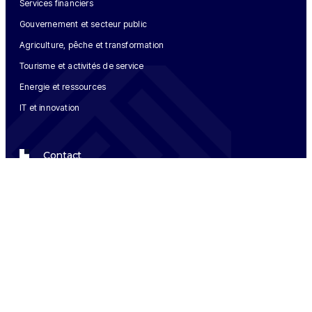
Services financiers
Gouvernement et secteur public
Agriculture, pêche et transformation
Tourisme et activités de service
Energie et ressources
IT et innovation
Contact
+216 93 214 871
15 rue ibn tafarjine Belvédère 1002 Tunis, TUNISIE
contact@foris-consulting.com
Copyright © 2024 FORIS CONSULTING